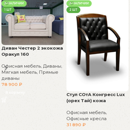
В НАЛИЧИИ
В НАЛИЧИИ
1 ШТ
2 ШТ
Диван Честер 2 экокожа
Оракул 160
Офисная мебель
,
Диваны
,
Мягкая мебель
,
Прямые
диваны
78 900
₽
В корзину
Стул СОтА Конгресс Lux
(орех Тай) кожа
Офисная мебель
,
Офисные кресла
31 890
₽