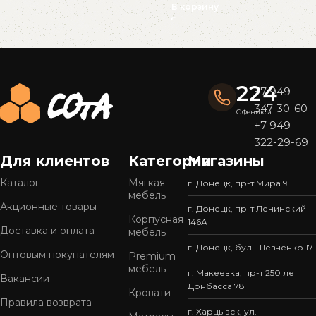
В корзину
Read More
224
+7 949
347-30-60
С Феникса
+7 949
322-29-69
Для клиентов
Категории
Магазины
Каталог
Мягкая
г. Донецк, пр-т Мира 9
мебель
Акционные товары
г. Донецк, пр-т Ленинский
Корпусная
146А
Доставка и оплата
мебель
г. Донецк, бул. Шевченко 17
Оптовым покупателям
Premium
мебель
г. Макеевка, пр-т 250 лет
Вакансии
Донбасса 78
Кровати
Правила возврата
г. Харцызск, ул.