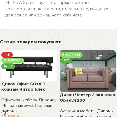
МГ-24 А Хром Паук – это гармония стиля,
комфорта и практичности, идеально подходящая
для офиса или домашнего кабинета.
С этим товаром покупают
ТОП
В НАЛИЧИИ
В НАЛИЧИИ
1 ШТ
14 ШТ
Диван Офис-СОтА-1
кожзам Нитро блек
Диван Честер 2 экокожа
Офисная мебель
,
Диваны
,
Оракул 230
Мягкая мебель
,
Прямые
диваны
Офисная мебель
,
Диваны
,
22 999
₽
Мягкая мебель
,
Прямые