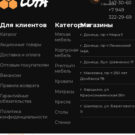
347-30-60
С Феникса
+7 949
322-29-69
Для клиентов
Категории
Магазины
Каталог
Мягкая
г. Донецк, пр-т Мира 9
мебель
Акционные товары
г. Донецк, пр-т Ленинский
Корпусная
146А
Доставка и оплата
мебель
г. Донецк, бул. Шевченко 17
Оптовым покупателям
Premium
мебель
г. Макеевка, пр-т 250 лет
Вакансии
Донбасса 78
Кровати
Правила возврата
г. Харцызск, ул.
Матрасы
Краснознаменская 59п
Гарантийные
обязательства
Кресла
г. Шахтерск, ул. Берегового
Политика
Столы
11
конфиденциальности
Стенки