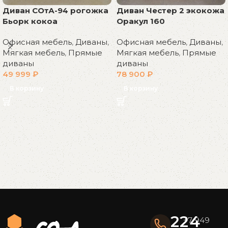
Диван СОтА-94 рогожка
Диван Честер 2 экокожа
Бьорк кокоа
Оракул 160
Офисная мебель
,
Диваны
,
Офисная мебель
,
Диваны
,
Мягкая мебель
,
Прямые
Мягкая мебель
,
Прямые
диваны
диваны
49 999
₽
78 900
₽
В корзину
В корзину
Read More
224
+7 949