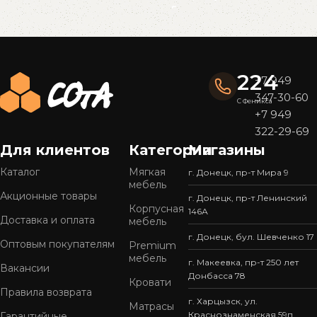
Read More
224
+7 949
347-30-60
С Феникса
+7 949
322-29-69
Для клиентов
Категории
Магазины
Каталог
Мягкая
г. Донецк, пр-т Мира 9
мебель
Акционные товары
г. Донецк, пр-т Ленинский
Корпусная
146А
Доставка и оплата
мебель
г. Донецк, бул. Шевченко 17
Оптовым покупателям
Premium
мебель
г. Макеевка, пр-т 250 лет
Вакансии
Донбасса 78
Кровати
Правила возврата
г. Харцызск, ул.
Матрасы
Краснознаменская 59п
Гарантийные