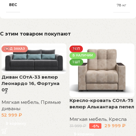
ВЕС
78 кг
С этим товаром покупают
ПОД ЗАКАЗ
ТОП
В НАЛИЧИИ
1 ШТ
Диван СОтА-33 велюр
Леонардо 16, Фортуна
07
Кресло-кровать СОтА-75
Мягкая мебель
,
Прямые
велюр Алькантара пепел
диваны
52 999
₽
Мягкая мебель
,
Кресла
В корзину
29 999
₽
31 999
₽
-6%
В корзину