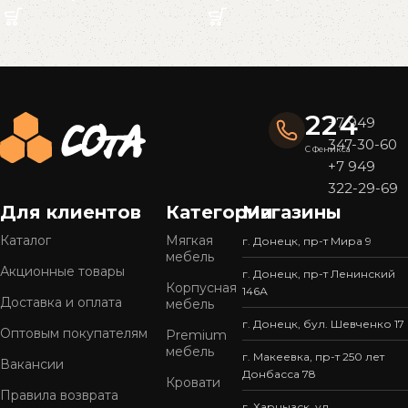
Read More
224
+7 949
347-30-60
С Феникса
+7 949
322-29-69
Для клиентов
Категории
Магазины
Каталог
Мягкая
г. Донецк, пр-т Мира 9
мебель
Акционные товары
г. Донецк, пр-т Ленинский
Корпусная
146А
Доставка и оплата
мебель
г. Донецк, бул. Шевченко 17
Оптовым покупателям
Premium
мебель
г. Макеевка, пр-т 250 лет
Вакансии
Донбасса 78
Кровати
Правила возврата
г. Харцызск, ул.