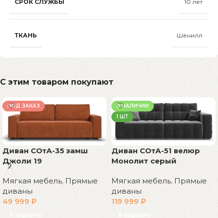
СРОК СЛУЖБЫ
10 лет
ТКАНЬ
Шенилл
С этим товаром покупают
ПОД ЗАКАЗ
В НАЛИЧИИ
1 ШТ
Диван СОтА-35 замш
Диван СОтА-51 велюр
Джоли 19
Монолит серый
Мягкая мебель
,
Прямые
Мягкая мебель
,
Прямые
диваны
диваны
49 999
₽
119 999
₽
В корзину
В корзину