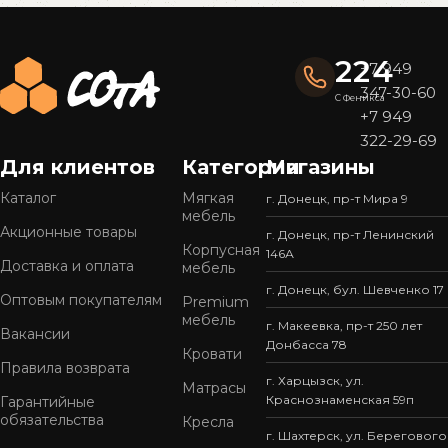
224
+7 949
347-30-60
С Феникса
+7 949
322-29-69
Для клиентов
Категории
Магазины
Каталог
Мягкая
г. Донецк, пр-т Мира 9
мебель
Акционные товары
г. Донецк, пр-т Ленинский
Корпусная
146А
Доставка и оплата
мебель
г. Донецк, бул. Шевченко 17
Оптовым покупателям
Premium
мебель
г. Макеевка, пр-т 250 лет
Вакансии
Донбасса 78
Кровати
Правила возврата
г. Харцызск, ул.
Матрасы
Краснознаменская 59п
Гарантийные
обязательства
Кресла
г. Шахтерск, ул. Берегового