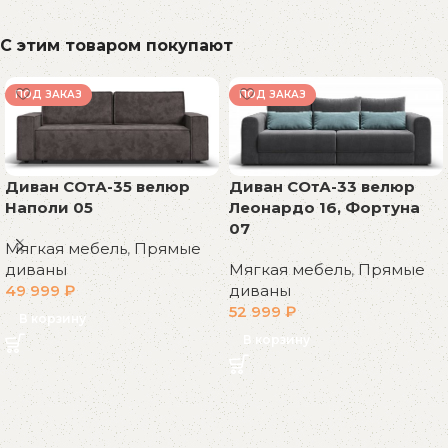
С этим товаром покупают
ПОД ЗАКАЗ
ПОД ЗАКАЗ
Диван СОтА-35 велюр
Диван СОтА-33 велюр
Наполи 05
Леонардо 16, Фортуна
07
Мягкая мебель
,
Прямые
диваны
Мягкая мебель
,
Прямые
49 999
₽
диваны
52 999
₽
В корзину
В корзину
Read More