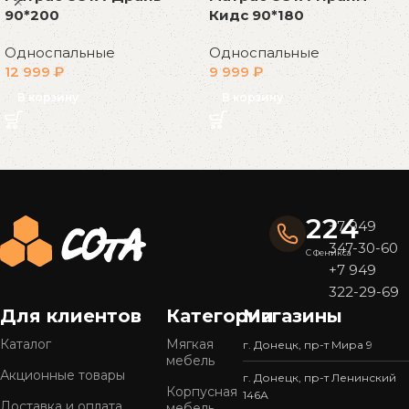
90*200
Кидс 90*180
Односпальные
Односпальные
12 999
₽
9 999
₽
В корзину
В корзину
Read More
224
+7 949
347-30-60
С Феникса
+7 949
322-29-69
Для клиентов
Категории
Магазины
Каталог
Мягкая
г. Донецк, пр-т Мира 9
мебель
Акционные товары
г. Донецк, пр-т Ленинский
Корпусная
146А
Доставка и оплата
мебель