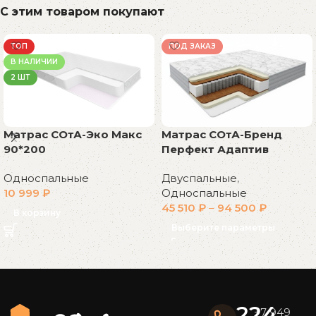
С этим товаром покупают
ТОП
ПОД ЗАКАЗ
В НАЛИЧИИ
2 ШТ
Матрас СОтА-Эко Макс
Матрас СОтА-Бренд
90*200
Перфект Адаптив
Односпальные
Двуспальные
,
10 999
₽
Односпальные
45 510
₽
–
94 500
₽
В корзину
Выберите параметры
Read More
224
+7 949