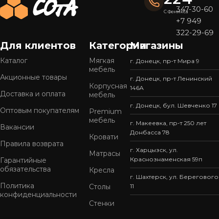
347-30-60
С Феникса
+7 949
322-29-69
Для клиентов
Категории
Магазины
Каталог
Мягкая
г. Донецк, пр-т Мира 9
мебель
Акционные товары
г. Донецк, пр-т Ленинский
Корпусная
146А
Доставка и оплата
мебель
г. Донецк, бул. Шевченко 17
Оптовым покупателям
Premium
мебель
г. Макеевка, пр-т 250 лет
Вакансии
Донбасса 78
Кровати
Правила возврата
г. Харцызск, ул.
Матрасы
Краснознаменская 59п
Гарантийные
обязательства
Кресла
г. Шахтерск, ул. Берегового
Политика
Столы
11
конфиденциальности
Стенки