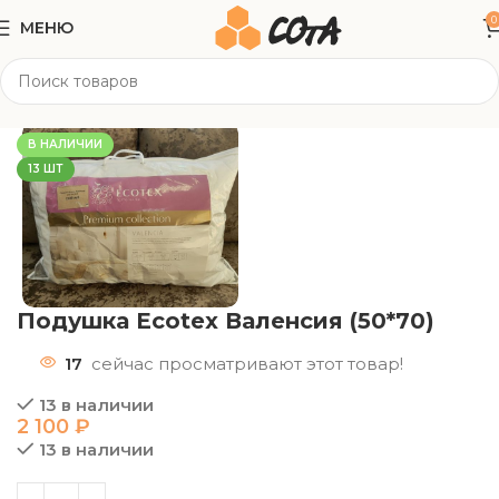
0
МЕНЮ
Главная
Текстиль
Подушки/ Одеяла
В НАЛИЧИИ
13 ШТ
Подушка Ecotex Валенсия (50*70)
17
сейчас просматривают этот товар!
13 в наличии
2 100
₽
13 в наличии