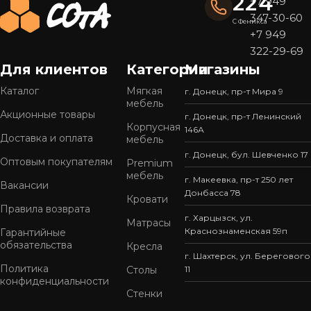
224
+7 949
347-30-60
С Феникса
+7 949
322-29-69
Для клиентов
Категории
Магазины
Каталог
Мягкая
г. Донецк, пр-т Мира 9
мебель
Акционные товары
г. Донецк, пр-т Ленинский
Корпусная
146А
Доставка и оплата
мебель
г. Донецк, бул. Шевченко 17
Оптовым покупателям
Premium
мебель
г. Макеевка, пр-т 250 лет
Вакансии
Донбасса 78
Кровати
Правила возврата
г. Харцызск, ул.
Матрасы
Краснознаменская 59п
Гарантийные
обязательства
Кресла
г. Шахтерск, ул. Берегового
Политика
Столы
11
конфиденциальности
Стенки