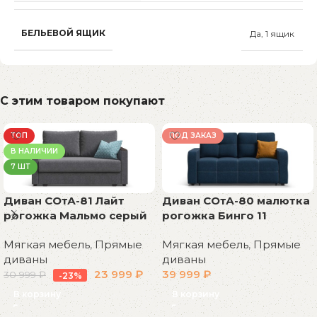
БЕЛЬЕВОЙ ЯЩИК
Да, 1 ящик
С этим товаром покупают
ТОП
ПОД ЗАКАЗ
В НАЛИЧИИ
7 ШТ
Диван СОтА-81 Лайт
Диван СОтА-80 малютка
рогожка Мальмо серый
рогожка Бинго 11
Мягкая мебель
,
Прямые
Мягкая мебель
,
Прямые
диваны
диваны
23 999
₽
39 999
₽
30 999
₽
-23%
В корзину
В корзину