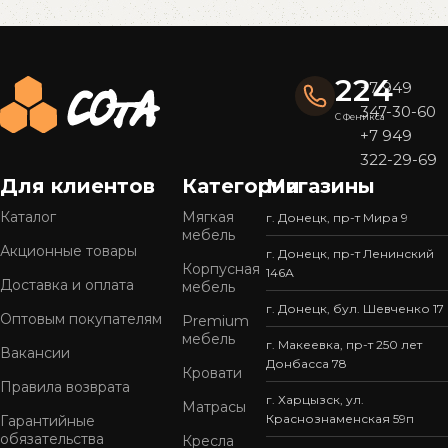
Read More
224
+7 949
347-30-60
С Феникса
+7 949
322-29-69
Для клиентов
Категории
Магазины
Каталог
Мягкая
г. Донецк, пр-т Мира 9
мебель
Акционные товары
г. Донецк, пр-т Ленинский
Корпусная
146А
Доставка и оплата
мебель
г. Донецк, бул. Шевченко 17
Оптовым покупателям
Premium
мебель
г. Макеевка, пр-т 250 лет
Вакансии
Донбасса 78
Кровати
Правила возврата
г. Харцызск, ул.
Матрасы
Краснознаменская 59п
Гарантийные
обязательства
Кресла