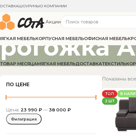
ОСТАВКА
ШОУРУМЫ
О КОМПАНИИ
Акции
рогожка 
ЯГКАЯ МЕБЕЛЬ
КОРПУСНАЯ МЕБЕЛЬ
ОФИСНАЯ МЕБЕЛЬ
КР
ТОВАР МЕСЯЦА
МЯГКАЯ МЕБЕЛЬ
ДОСТАВКА
ТЕКСТИЛЬ
КОР
Показаны все 
ПО ЦЕНЕ
ТОП
В НАЛ
2 ШТ
Цена:
23 990 ₽
—
38 000 ₽
Фильтрация