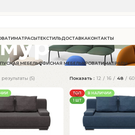
Амур
ОВАТИ
МАТРАСЫ
ТЕКСТИЛЬ
ДОСТАВКА
КОНТАКТЫ
ПУСНАЯ МЕБЕЛЬ
ОФИСНАЯ МЕБЕЛЬ
КРОВАТИ
МАТРАСЫ
результаты (5)
Показать
12
16
48
60
ИЧИИ
ТОП
В НАЛИЧИИ
1 ШТ