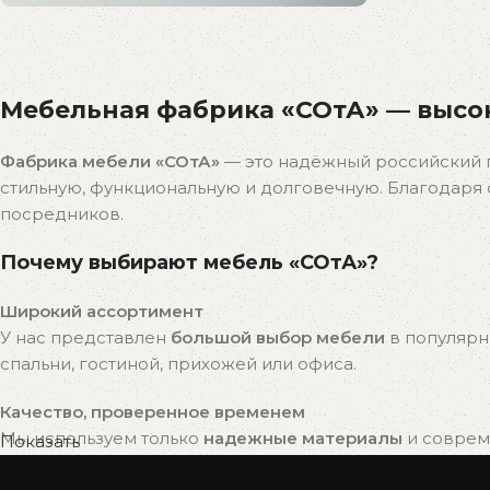
Распродажа
бестселлеров
Мебельная фабрика «СОтА» — высок
Скидки на популярные модели!
К покупкам
Фабрика мебели «СОтА»
— это надёжный российский 
стильную, функциональную и долговечную. Благодар
посредников.
Почему выбирают мебель «СОтА»?
Широкий ассортимент
У нас представлен
большой выбор мебели
в популярн
спальни, гостиной, прихожей или офиса.
Качество, проверенное временем
Мы используем только
надежные материалы
и совреме
Показать
привлекательный внешний вид на долгие годы.