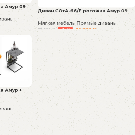
а Амур 09
Диван СОтА-66/Е рогожка Амур 09
иваны
Мягкая мебель
,
Прямые диваны
25 999
₽
33 999
₽
-24%
В корзину
а Амур +
иваны