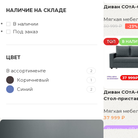
Диван СОтА-
НАЛИЧИЕ НА СКЛАДЕ
Мягкая мебе
В наличии
30 999
₽
-23%
Под заказ
В корзину
ТОП
В НАЛ
ЦВЕТ
В ассортименте
2
Коричневый
1
Синий
2
Диван СОтА-
Стол-приста
Мягкая мебе
37 999
₽
Доставка 0₽ д