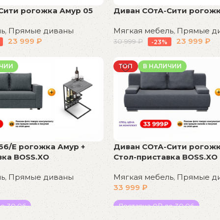
Сити рогожка Амур 05
Диван СОтА-Сити рогожк
ль
,
Прямые диваны
Мягкая мебель
,
Прямые д
23 999
₽
23 999
₽
30 999
₽
-23%
В корзину
ИЧИИ
ТОП
В НАЛИЧИИ
66/Е рогожка Амур +
Диван СОтА-Сити рогожк
вка BOSS.XO
Стол-приставка BOSS.XO
ль
,
Прямые диваны
Мягкая мебель
,
Прямые д
33 999
₽
о 30.06
Доставка 0₽ до 30.06