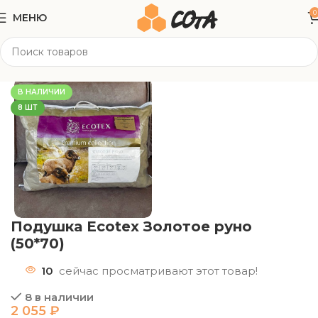
0
МЕНЮ
Главная
Текстиль
Подушки/ Одеяла
В НАЛИЧИИ
8 ШТ
Подушка Ecotex Золотое руно
(50*70)
10
сейчас просматривают этот товар!
8 в наличии
2 055
₽