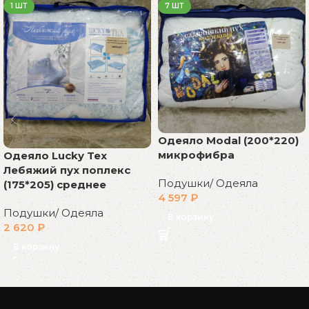
1 ШТ
7 ШТ
Одеяло Modal (200*220)
микрофибра
Одеяло Lucky Tex
Лебяжий пух поплекс
Подушки/ Одеяла
(175*205) среднее
4 597
₽
Подушки/ Одеяла
В корзину
2 620
₽
В корзину
Read More