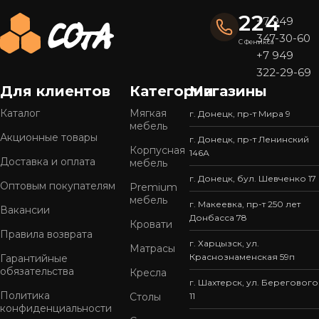
224
+7 949
347-30-60
С Феникса
+7 949
322-29-69
Для клиентов
Категории
Магазины
Каталог
Мягкая
г. Донецк, пр-т Мира 9
мебель
Акционные товары
г. Донецк, пр-т Ленинский
Корпусная
146А
Доставка и оплата
мебель
г. Донецк, бул. Шевченко 17
Оптовым покупателям
Premium
мебель
г. Макеевка, пр-т 250 лет
Вакансии
Донбасса 78
Кровати
Правила возврата
г. Харцызск, ул.
Матрасы
Краснознаменская 59п
Гарантийные
обязательства
Кресла
г. Шахтерск, ул. Берегового
Политика
Столы
11
конфиденциальности