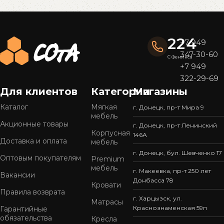
Read More
224
+7 949
347-30-60
С Феникса
+7 949
322-29-69
Для клиентов
Категории
Магазины
Каталог
Мягкая
г. Донецк, пр-т Мира 9
мебель
Акционные товары
г. Донецк, пр-т Ленинский
Корпусная
146А
Доставка и оплата
мебель
г. Донецк, бул. Шевченко 17
Оптовым покупателям
Premium
мебель
г. Макеевка, пр-т 250 лет
Вакансии
Донбасса 78
Кровати
Правила возврата
г. Харцызск, ул.
Матрасы
Краснознаменская 59п
Гарантийные
обязательства
Кресла