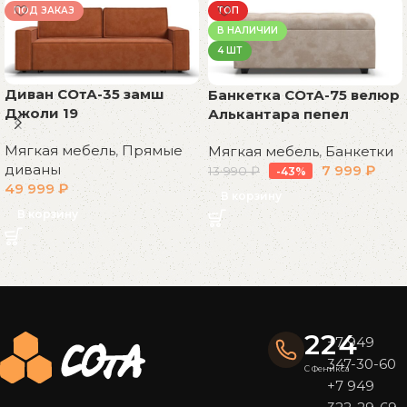
ПОД ЗАКАЗ
ТОП
В НАЛИЧИИ
4 ШТ
Диван СОтА-35 замш
Банкетка СОтА-75 велюр
Джоли 19
Алькантара пепел
Мягкая мебель
,
Прямые
Мягкая мебель
,
Банкетки
диваны
7 999
₽
13 990
₽
-43%
49 999
₽
В корзину
В корзину
Read More
224
+7 949
347-30-60
С Феникса
+7 949