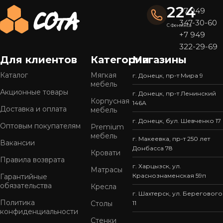
224
+7 949
347-30-60
С Феникса
+7 949
322-29-69
Для клиентов
Категории
Магазины
Каталог
Мягкая
г. Донецк, пр-т Мира 9
мебель
Акционные товары
г. Донецк, пр-т Ленинский
Корпусная
146А
Доставка и оплата
мебель
г. Донецк, бул. Шевченко 17
Оптовым покупателям
Premium
мебель
г. Макеевка, пр-т 250 лет
Вакансии
Донбасса 78
Кровати
Правила возврата
г. Харцызск, ул.
Матрасы
Краснознаменская 59п
Гарантийные
обязательства
Кресла
г. Шахтерск, ул. Берегового
Политика
Столы
11
конфиденциальности
Стенки