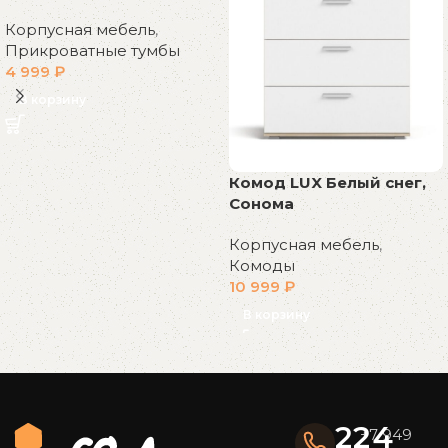
Корпусная мебель
,
Прикроватные тумбы
4 999
₽
В корзину
Комод LUX Белый снег,
Сонома
Корпусная мебель
,
Комоды
10 999
₽
В корзину
Read More
224
+7 949