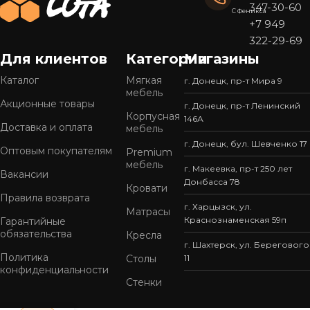
347-30-60
С Феникса
+7 949
322-29-69
Для клиентов
Категории
Магазины
Каталог
Мягкая
г. Донецк, пр-т Мира 9
мебель
Акционные товары
г. Донецк, пр-т Ленинский
Корпусная
146А
Доставка и оплата
мебель
г. Донецк, бул. Шевченко 17
Оптовым покупателям
Premium
мебель
г. Макеевка, пр-т 250 лет
Вакансии
Донбасса 78
Кровати
Правила возврата
г. Харцызск, ул.
Матрасы
Краснознаменская 59п
Гарантийные
обязательства
Кресла
г. Шахтерск, ул. Берегового
Политика
Столы
11
конфиденциальности
Стенки