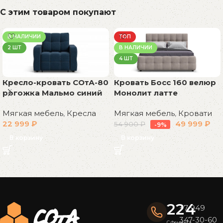
С этим товаром покупают
В НАЛИЧИИ
ТОП
2 ШТ
В НАЛИЧИИ
4 ШТ
Кресло-кровать СОтА-80
Кровать Босс 160 велюр
рогожка Мальмо синий
Монолит латте
Мягкая мебель
,
Кресла
Мягкая мебель
,
Кровати
22 999
₽
49 999
₽
54 900
₽
-9%
В корзину
В корзину
Read More
224
+7 949
347-30-60
С Феникса