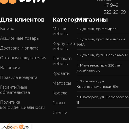
+7 949
322-29-69
Для клиентов
Категории
Магазины
Каталог
Мягкая
г. Донецк, пр-т Мира 9
мебель
Акционные товары
г. Донецк, пр-т Ленинский
Корпусная
146А
Доставка и оплата
мебель
г. Донецк, бул. Шевченко 17
Оптовым покупателям
Premium
мебель
г. Макеевка, пр-т 250 лет
Вакансии
Донбасса 78
Кровати
Правила возврата
г. Харцызск, ул.
Матрасы
Краснознаменская 59п
Гарантийные
обязательства
Кресла
г. Шахтерск, ул. Берегового
Политика
Столы
11
конфиденциальности
Стенки
0