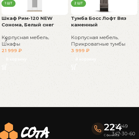
1 ШТ
2 ШТ
Шкаф Рим-120 NEW
Тумба Босс Лофт Вяз
Сонома, Белый снег
каменный
Корпусная мебель
,
Корпусная мебель
,
Шкафы
Прикроватные тумбы
21 999
₽
3 999
₽
В корзину
В корзину
Read More
224
+7 949
347-30-60
С Феникса