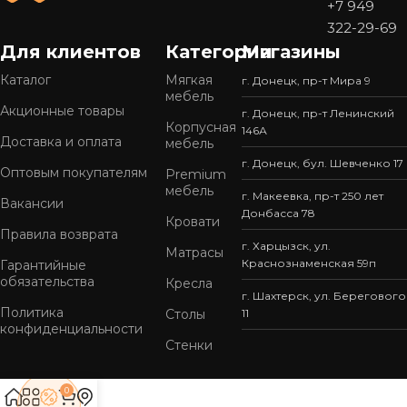
+7 949
322-29-69
Для клиентов
Категории
Магазины
Каталог
Мягкая
г. Донецк, пр-т Мира 9
мебель
Акционные товары
г. Донецк, пр-т Ленинский
Корпусная
146А
Доставка и оплата
мебель
г. Донецк, бул. Шевченко 17
Оптовым покупателям
Premium
мебель
г. Макеевка, пр-т 250 лет
Вакансии
Донбасса 78
Кровати
Правила возврата
г. Харцызск, ул.
Матрасы
Краснознаменская 59п
Гарантийные
обязательства
Кресла
г. Шахтерск, ул. Берегового
Политика
Столы
11
конфиденциальности
Стенки
0