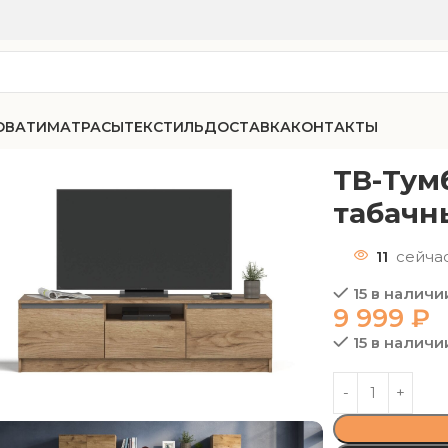
ОВАТИ
МАТРАСЫ
ТЕКСТИЛЬ
ДОСТАВКА
КОНТАКТЫ
плит 140 Крафт табачный, Серый графит
ТВ-Тум
табачн
11
сейча
15 в наличи
9 999
₽
15 в наличи