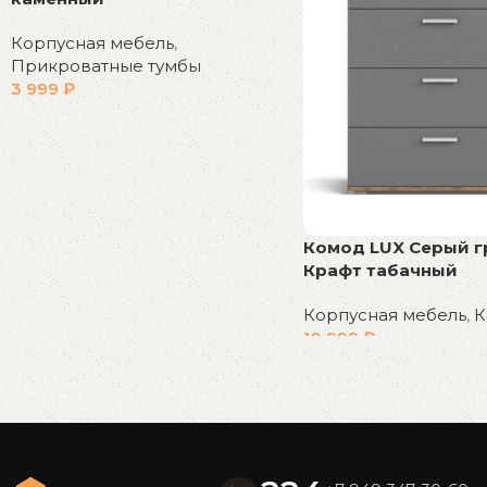
Корпусная мебель
,
Прикроватные тумбы
3 999
₽
В корзину
Комод LUX Серый г
Крафт табачный
Корпусная мебель
,
К
10 999
₽
В корзину
Read More