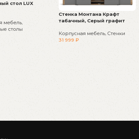
ый стол LUX
Стенка Монтана Крафт
табачный, Серый графит
я мебель
,
ые столы
Корпусная мебель
,
Стенки
31 999
₽
у
В корзину