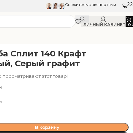
22
Свяжитесь с экспертами
ЛИЧНЫЙ КАБИНЕТ
0
ба Сплит 140 Крафт
ый, Серый графит
с просматривают этот товар!
и
и
В корзину