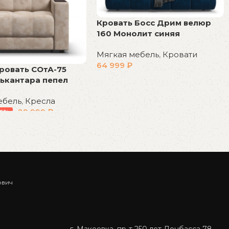
Кровать Босс Дрим велюр
160 Монолит синяя
Мягкая мебель
,
Кровати
64 999
₽
ровать СОтА-75
ькантара пепел
В корзину
ебель
,
Кресла
29 999
₽
-6%
у
ович
г. Макеевка, пр-т 250 лет Донбасса 78