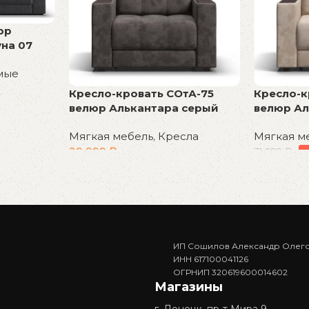
юр
на 07
мые
Кресло-кровать СОтА-75
Кресло-к
велюр Алькантара серый
велюр Ал
Мягкая мебель
,
Кресла
Мягкая м
29 999
₽
31 999
₽
В корзину
В корзин
ИП Сошилов Александр Олег
ИНН 617100041126
ОГРНИП 320619600014602
Магазины
г. Донецк, пр-т Мира 9