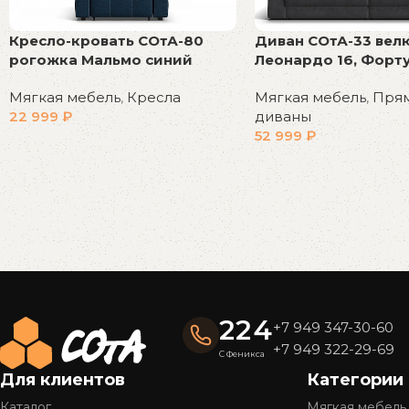
Кресло-кровать СОтА-80
Диван СОтА-33 вел
рогожка Мальмо синий
Леонардо 16, Форту
Мягкая мебель
,
Кресла
Мягкая мебель
,
Пря
22 999
₽
диваны
52 999
₽
В корзину
В корзину
Read More
224
+7 949 347-30-60
+7 949 322-29-69
С Феникса
Для клиентов
Категории
Каталог
Мягкая мебель