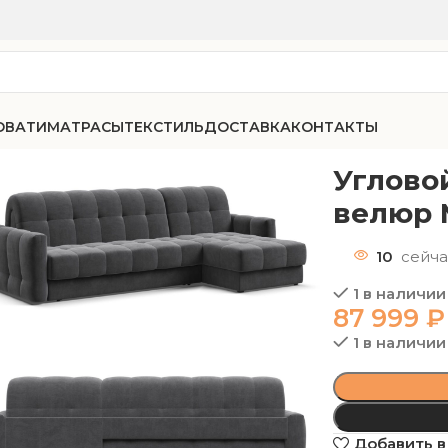
ОВАТИ
МАТРАСЫ
ТЕКСТИЛЬ
ДОСТАВКА
КОНТАКТЫ
ан СОтА-75 Слип 160 велюр Монолит Серый (Предзаказ
Углово
велюр 
10
сейча
1 в наличии
87 999
₽
1 в наличии
Добавить в