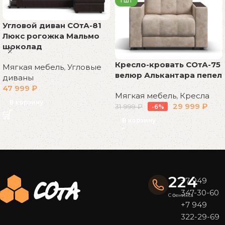
1 ШТ
Угловой диван СОтА-81
Люкс рогожка Мальмо
шоколад
Кресло-кровать СОтА-75
Мягкая мебель
,
Угловые
велюр Алькантара пепел
диваны
47 999
₽
Мягкая мебель
,
Кресла
В корзину
29 999
₽
31 999
₽
-6%
В корзину
Read More
224
+7 949
347-30-60
С Феникса
+7 949
322-29-69