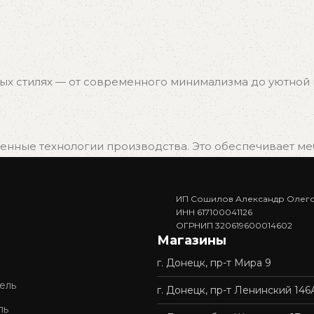
ых стилях — от современного минимализма до уютной к
нные технологии производства. Это обеспечивает мебе
ИП Сошилов Александр Олег
. Вам не придётся ждать изготовления — достаточно в
ИНН 617100041126
ОГРНИП 320619600014602
Магазины
г. Донецк, пр-т Мира 9
доставку и профессиональную сборку мебели. Покупка у 
ель
г. Донецк, пр-т Ленинский 146
ль