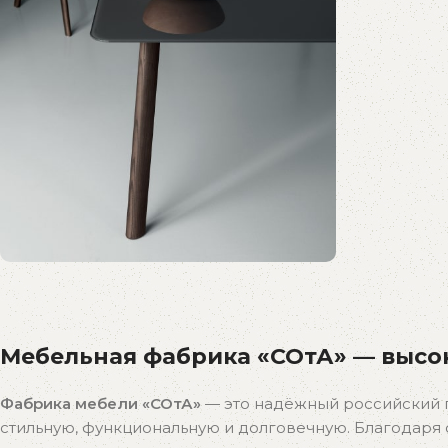
Распродажа
бестселлеров
Мебельная фабрика «СОтА» — высок
Скидки на популярные модели!
К покупкам
Фабрика мебели «СОтА»
— это надёжный российский 
стильную, функциональную и долговечную. Благодар