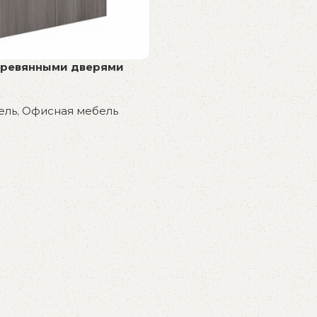
еревянными дверями
ель
,
Офисная мебель