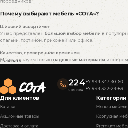
посредников.
Почему выбирают мебель «СОтА»?
Широкий ассортимент
У нас представлен
большой выбор мебели
в популярн
спальни, гостиной, прихожей или офиса.
Качество, проверенное временем
Мы используем только
надежные материалы
и совреме
Показать
привлекательный внешний вид на долгие годы.
Готовые решения — быстро и удобно
224
+7 949 347-30-60
Вся мебель «СОтА» уже в наличии и готова к отправке
+7 949 322-29-69
С Феникса
доставку.
Для клиентов
Категории
Полное обслуживание
Каталог
Мягкая мебель
Мы предлагаем
комплексный сервис
: консультацию, 
Акционные товары
Корпусная меб
Более 26 лет на рынке
Доставка и оплата
Premium мебе