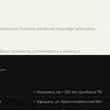
лассики. Готовые решения подойдут для кухни,
ли прочность, устойчивость к износу и
ович
ыбрать подходящий вариант, и мы быстро организуем
г. Макеевка, пр-т 250 лет Донбасса 78
нас — это удобно, быстро и без лишних хлопот.
А
г. Харцызск, ул. Краснознаменская 59п