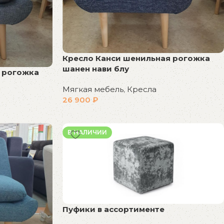
Кресло Канси шенильная рогожка
шанен нави блу
 рогожка
Мягкая мебель
,
Кресла
26 900
₽
В корзину
В НАЛИЧИИ
Пуфики в ассортименте