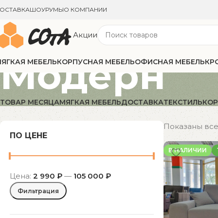
ОСТАВКА
ШОУРУМЫ
О КОМПАНИИ
Акции
Модерн
ЯГКАЯ МЕБЕЛЬ
КОРПУСНАЯ МЕБЕЛЬ
ОФИСНАЯ МЕБЕЛЬ
КР
ТОВАР МЕСЯЦА
МЯГКАЯ МЕБЕЛЬ
ДОСТАВКА
ТЕКСТИЛЬ
КОР
Показаны все 
ПО ЦЕНЕ
В НАЛИЧИИ
Цена:
2 990 ₽
—
105 000 ₽
Фильтрация