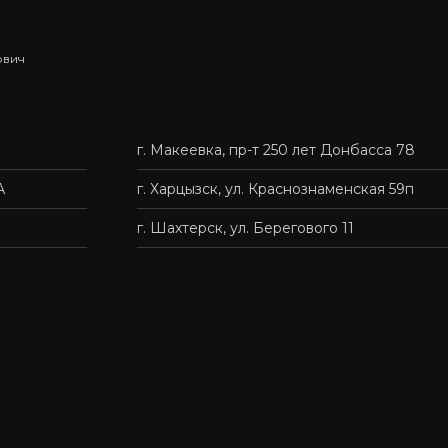
ович
ыбрать подходящий вариант, и мы быстро организуем
г. Макеевка, пр-т 250 лет Донбасса 78
нас — это удобно, быстро и без лишних хлопот.
А
г. Харцызск, ул. Краснознаменская 59п
г. Шахтерск, ул. Берегового 11
твенную мебель доступной каждому.