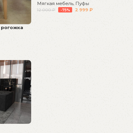
Мягкая мебель
,
Пуфы
2 999
₽
12 000
₽
-75%
В корзину
 рогожка