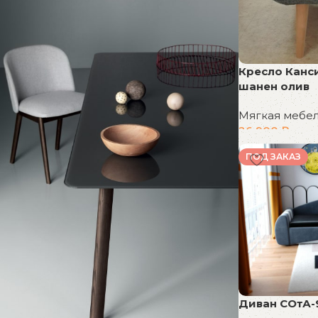
Кресло Канс
шанен олив
Мягкая мебе
26 900
₽
В корзину
ПОД ЗАКАЗ
Диван СОтА-