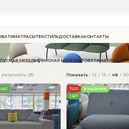
ОВАТИ
МАТРАСЫ
ТЕКСТИЛЬ
ДОСТАВКА
КОНТАКТЫ
ПУСНАЯ МЕБЕЛЬ
ОФИСНАЯ МЕБЕЛЬ
КРОВАТИ
МАТРАСЫ
результаты (8)
Показать
12
16
48
60
1 ШТ
ТОП
В НАЛИЧИИ
1 ШТ