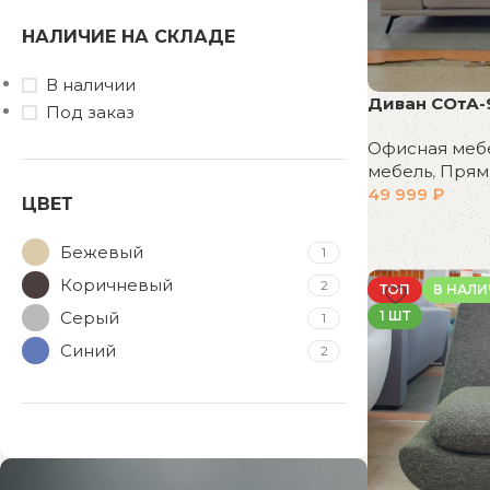
НАЛИЧИЕ НА СКЛАДЕ
В наличии
Диван СОтА-
Под заказ
Офисная меб
мебель
,
Прям
49 999
₽
ЦВЕТ
В корзину
Бежевый
1
Коричневый
2
ТОП
В НАЛ
Серый
1 ШТ
1
Синий
2