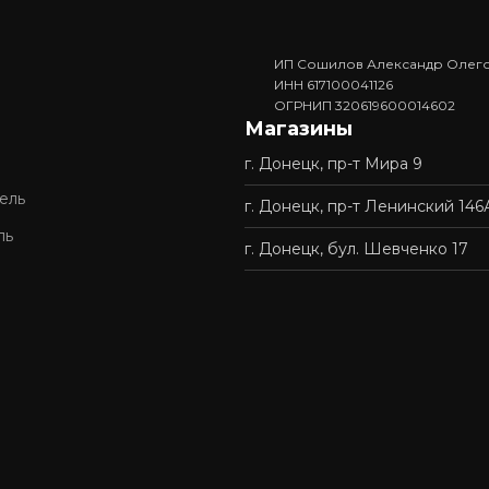
ИП Сошилов Александр Олег
. Вам не придётся ждать изготовления — достаточно в
ИНН 617100041126
ОГРНИП 320619600014602
Магазины
г. Донецк, пр-т Мира 9
доставку и профессиональную сборку мебели. Покупка у 
ель
г. Донецк, пр-т Ленинский 146
ль
г. Донецк, бул. Шевченко 17
ордимся нашей репутацией и стремимся сделать качес