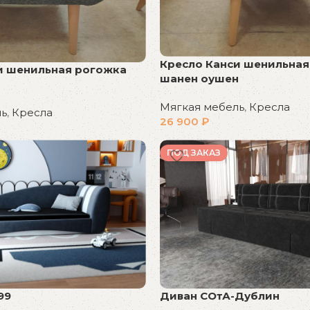
Кресло Канси шенильная
и шенильная рогожка
шанен оушен
Мягкая мебель
,
Кресла
ль
,
Кресла
26 900
₽
В корзину
ПОД ЗАКАЗ
99
Диван СОтА-Дублин