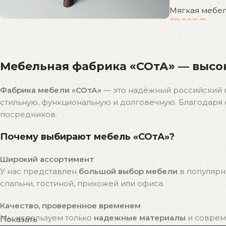
Мягкая мебе
37 900
₽
В корзину
Распродажа
бестселлеров
Мебельная фабрика «СОтА» — высок
Скидки на популярные модели!
К покупкам
Фабрика мебели «СОтА»
— это надёжный российский 
стильную, функциональную и долговечную. Благодар
посредников.
Почему выбирают мебель «СОтА»?
Широкий ассортимент
У нас представлен
большой выбор мебели
в популярн
спальни, гостиной, прихожей или офиса.
Качество, проверенное временем
Мы используем только
надежные материалы
и совреме
Показать