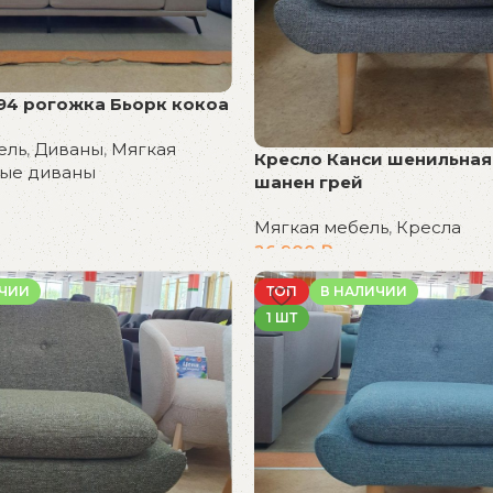
94 рогожка Бьорк кокоа
ель
,
Диваны
,
Мягкая
Кресло Канси шенильная
ые диваны
шанен грей
Мягкая мебель
,
Кресла
26 900
₽
В корзину
ИЧИИ
ТОП
В НАЛИЧИИ
1 ШТ