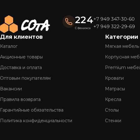
привлекательный внешний вид на долгие годы.
Готовые решения — быстро и удобно
224
+7 949 347-30-60
Вся мебель «СОтА» уже в наличии и готова к отправке
+7 949 322-29-69
С Феникса
доставку.
Для клиентов
Категории
Полное обслуживание
Каталог
Мягкая мебель
Мы предлагаем
комплексный сервис
: консультацию, 
Акционные товары
Корпусная меб
Более 26 лет на рынке
Доставка и оплата
Premium мебе
Оптовым покупателям
Кровати
Нам доверяют тысячи клиентов по всей стране. Мы г
Вакансии
Матрасы
Правила возврата
Кресла
Гарантийные обязательства
Столы
Политика конфиденциальности
Стенки