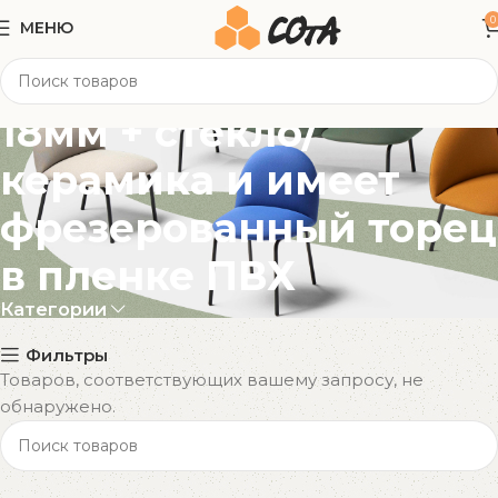
0
МЕНЮ
Изготовлены из МДФ
18мм + стекло/
керамика и имеет
фрезерованный торец
в пленке ПВХ
Категории
Фильтры
Товаров, соответствующих вашему запросу, не
обнаружено.