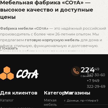
Мебельная фабрика «СОтА» —
высокое качество и доступные
цены
Фабрика мебели «СОтА»
— это надёжный российский
производитель с более чем 26-летним опытом. Мы
предлагаем
готовую корпусную мебель
для дома и
офиса: стильную, функциональную и долговечную.
Показать
Благодаря собственному производству мы
поддерживаем
оптимальное соотношение цены и
качества
без наценок посредников.
224
+7 949
Почему выбирают мебель «СОтА»?
347-30-60
С Феникса
+7 949
Широкий ассортимент
322-29-69
У нас представлен
большой выбор мебели
в
Для клиентов
Категории
Магазины
популярных стилях — от современного минимализма
Каталог
Мягкая
г. Донецк, пр-т Мира 9
до уютной классики. Готовые решения подойдут для
мебель
кухни, спальни, гостиной, прихожей или офиса.