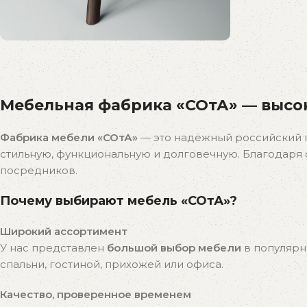
Распродажа
бестселлеров
Мебельная фабрика «СОтА» — высок
Скидки на популярные модели!
К покупкам
Фабрика мебели «СОтА»
— это надёжный российский 
стильную, функциональную и долговечную. Благодар
посредников.
Почему выбирают мебель «СОтА»?
Широкий ассортимент
У нас представлен
большой выбор мебели
в популярн
спальни, гостиной, прихожей или офиса.
Качество, проверенное временем