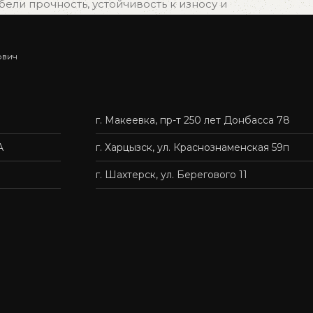
ли прочность, устойчивость к износу и
ович
ыбрать подходящий вариант, и мы быстро организуем
г. Макеевка, пр-т 250 лет Донбасса 78
нас — это удобно, быстро и без лишних хлопот.
А
г. Харцызск, ул. Краснознаменская 59п
г. Шахтерск, ул. Берегового 11
твенную мебель доступной каждому.