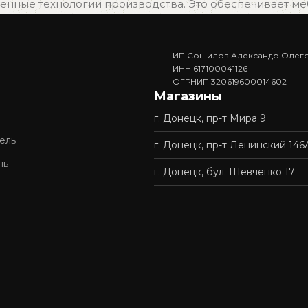
нные технологии производства. Это обеспечивает мебе
ИП Сошилов Александр Олег
. Вам не придётся ждать изготовления — достаточно в
ИНН 617100041126
ОГРНИП 320619600014602
Магазины
г. Донецк, пр-т Мира 9
доставку и профессиональную сборку мебели. Покупка у 
ель
г. Донецк, пр-т Ленинский 146
ль
г. Донецк, бул. Шевченко 17
ордимся нашей репутацией и стремимся сделать качес