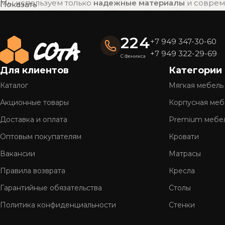
Мы используем только
надежные материалы
и совреме
Показать
привлекательный внешний вид на долгие годы.
Готовые решения — быстро и удобно
224
+7 949 347-30-60
Вся мебель «СОтА» уже в наличии и готова к отправке
+7 949 322-29-69
С Феникса
доставку.
Для клиентов
Категории
Полное обслуживание
Каталог
Мягкая мебель
Мы предлагаем
комплексный сервис
: консультацию, 
Акционные товары
Корпусная меб
Более 26 лет на рынке
Доставка и оплата
Premium мебе
Оптовым покупателям
Кровати
Нам доверяют тысячи клиентов по всей стране. Мы г
Вакансии
Матрасы
Правила возврата
Кресла
Гарантийные обязательства
Столы
Политика конфиденциальности
Стенки