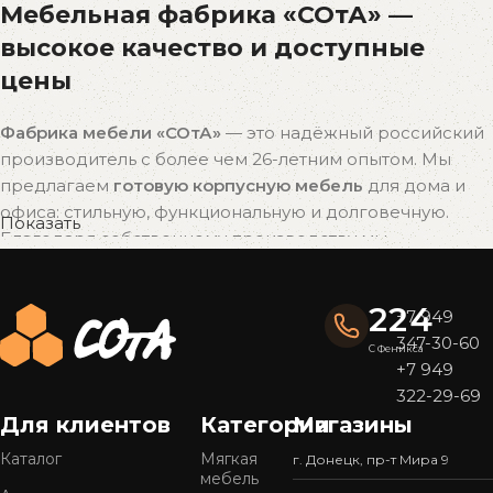
Мебельная фабрика «СОтА» —
высокое качество и доступные
цены
Фабрика мебели «СОтА»
— это надёжный российский
производитель с более чем 26-летним опытом. Мы
предлагаем
готовую корпусную мебель
для дома и
офиса: стильную, функциональную и долговечную.
Показать
Благодаря собственному производству мы
поддерживаем
оптимальное соотношение цены и
качества
без наценок посредников.
224
+7 949
Почему выбирают мебель «СОтА»?
347-30-60
С Феникса
+7 949
Широкий ассортимент
322-29-69
У нас представлен
большой выбор мебели
в
Для клиентов
Категории
Магазины
популярных стилях — от современного минимализма
Каталог
Мягкая
г. Донецк, пр-т Мира 9
до уютной классики. Готовые решения подойдут для
мебель