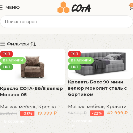
0
МЕНЮ
Велюр Монолит
Категории
Фильтры
ТОП
ТОП
В НАЛИЧИИ
В НАЛИЧИИ
1 ШТ
1 ШТ
Кровать Босс 90 мини
велюр Монолит сталь с
Кресло СОтА-66/Е велюр
бортиком
Монако 05
Мягкая мебель
,
Кровати
Мягкая мебель
,
Кресла
42 999
₽
19 999
₽
54 900
₽
25 999
₽
-22%
-23%
В корзину
В корзину