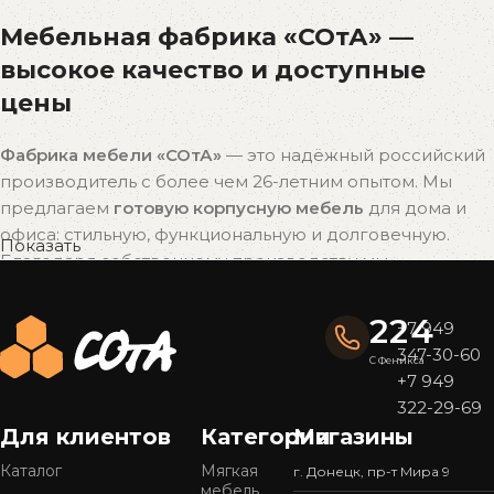
Мебельная фабрика «СОтА» —
высокое качество и доступные
цены
Фабрика мебели «СОтА»
— это надёжный российский
производитель с более чем 26-летним опытом. Мы
предлагаем
готовую корпусную мебель
для дома и
офиса: стильную, функциональную и долговечную.
Показать
Благодаря собственному производству мы
поддерживаем
оптимальное соотношение цены и
качества
без наценок посредников.
224
+7 949
347-30-60
Почему выбирают мебель «СОтА»?
С Феникса
+7 949
322-29-69
Широкий ассортимент
Для клиентов
Категории
Магазины
У нас представлен
большой выбор мебели
в
популярных стилях — от современного минимализма
Каталог
Мягкая
г. Донецк, пр-т Мира 9
мебель
до уютной классики. Готовые решения подойдут для