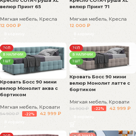
Кресло СОтА-Груша XL
Кресло СОтА-Груша XL
велюр Принт 71
велюр Принт 65
Мягкая мебель
,
Кресла
Мягкая мебель
,
Кресла
12 000
₽
12 000
₽
В корзину
В корзину
ТОП
ТОП
В НАЛИЧИИ
В НАЛИЧИИ
1 ШТ
1 ШТ
Кровать Босс 90 мини
Кровать Босс 90 мини
велюр Монолит латте с
велюр Монолит аква с
бортиком
бортиком
Мягкая мебель
,
Кровати
Мягкая мебель
,
Кровати
42 999
₽
54 900
₽
-22%
42 999
₽
54 900
₽
-22%
В корзину
В корзину
ТОП
ПОД ЗАКАЗ