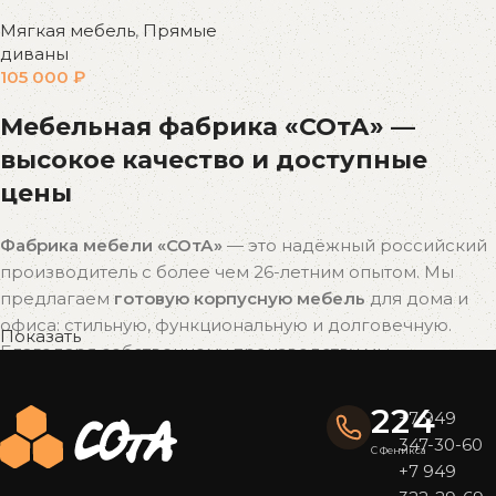
Мягкая мебель
,
Прямые
диваны
105 000
₽
Мебельная фабрика «СОтА» —
высокое качество и доступные
цены
Фабрика мебели «СОтА»
— это надёжный российский
производитель с более чем 26-летним опытом. Мы
предлагаем
готовую корпусную мебель
для дома и
офиса: стильную, функциональную и долговечную.
Показать
Благодаря собственному производству мы
поддерживаем
оптимальное соотношение цены и
качества
без наценок посредников.
224
+7 949
347-30-60
Почему выбирают мебель «СОтА»?
С Феникса
+7 949