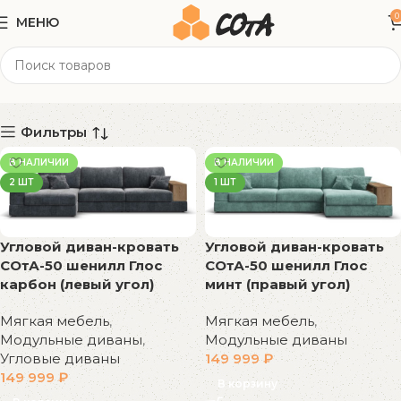
0
МЕНЮ
Мягкий + с полкой
Категории
Фильтры
В НАЛИЧИИ
В НАЛИЧИИ
2 ШТ
1 ШТ
Угловой диван-кровать
Угловой диван-кровать
СОтА-50 шенилл Глос
СОтА-50 шенилл Глос
карбон (левый угол)
минт (правый угол)
Мягкая мебель
,
Мягкая мебель
,
Модульные диваны
,
Модульные диваны
Угловые диваны
149 999
₽
149 999
₽
В корзину