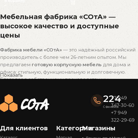
В корзину
Мебельная фабрика «СОтА» —
высокое качество и доступные
цены
Фабрика мебели «СОтА»
— это надёжный российский
производитель с более чем 26-летним опытом. Мы
предлагаем
готовую корпусную мебель
для дома и
офиса: стильную, функциональную и долговечную.
Показать
Благодаря собственному производству мы
поддерживаем
оптимальное соотношение цены и
качества
без наценок посредников.
224
+7 949
347-30-60
Почему выбирают мебель «СОтА»?
С Феникса
+7 949
322-29-69
Широкий ассортимент
Для клиентов
Категории
Магазины
У нас представлен
большой выбор мебели
в
популярных стилях — от современного минимализма
Каталог
Мягкая
г. Донецк, пр-т Мира 9