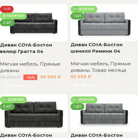
ТОП
В НАЛИЧИИ
В НАЛИЧИИ
1 ШТ
2 ШТ
Диван СОтА-Бостон
Диван СОтА-Бостон
шенилл Римини 04
велюр Гратта 04
Мягкая мебель
,
Прямые
Мягкая мебель
,
Прямые
диваны
,
Товар месяца
диваны
59 999
₽
59 999
₽
70 000
₽
-14%
В корзину
В корзину
В НАЛИЧИИ
В НАЛИЧИИ
2 ШТ
1 ШТ
Диван СОтА-Бостон
Диван СОтА-Бостон