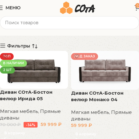
0
МЕНЮ
220x102x78 см
Категории
Фильтры
ТОП
ПОД ЗАКАЗ
В НАЛИЧИИ
2 ШТ
Диван СОтА-Бостон
Диван СОтА-Бостон
велюр Ирида 05
велюр Монако 04
Мягкая мебель
,
Прямые
Мягкая мебель
,
Прямые
диваны
диваны
59 999
₽
70 000
₽
59 999
₽
-14%
В корзину
В корзину