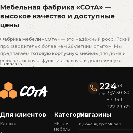
Мебельная фабрика «СОтА» —
высокое качество и доступные
цены
Фабрика мебели «СОтА»
— это надёжный российский
производитель с более чем 26-летним опытом. Мы
предлагаем
готовую корпусную мебель
для дома и
офиса: стильную, функциональную и долговечную.
Показать
Благодаря собственному производству мы
поддерживаем
оптимальное соотношение цены и
качества
без наценок посредников.
224
+7 949
347-30-60
Почему выбирают мебель «СОтА»?
С Феникса
+7 949
322-29-69
Широкий ассортимент
Для клиентов
Категории
Магазины
У нас представлен
большой выбор мебели
в
популярных стилях — от современного минимализма
Каталог
Мягкая
г. Донецк, пр-т Мира 9
мебель
до уютной классики. Готовые решения подойдут для