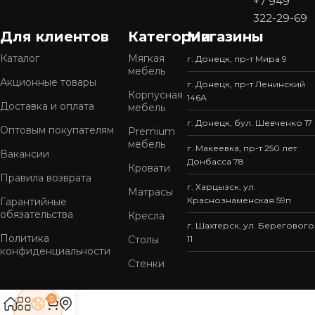
+7 949
322-29-69
Для клиентов
Категории
Магазины
Каталог
Мягкая
г. Донецк, пр-т Мира 9
мебель
Акционные товары
г. Донецк, пр-т Ленинский
Корпусная
146А
Доставка и оплата
мебель
г. Донецк, бул. Шевченко 17
Оптовым покупателям
Premium
мебель
г. Макеевка, пр-т 250 лет
Вакансии
Донбасса 78
Кровати
Правила возврата
г. Харцызск, ул.
Матрасы
Краснознаменская 59п
Гарантийные
обязательства
Кресла
г. Шахтерск, ул. Берегового
Политика
Столы
11
конфиденциальности
Стенки
0