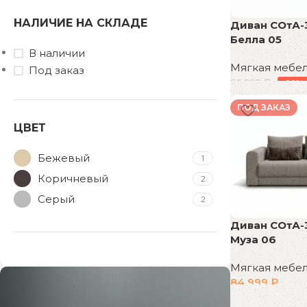
НАЛИЧИЕ НА СКЛАДЕ
Диван СОтА-
Белла 05
В наличии
Мягкая мебе
Под заказ
86 999
₽
-16%
В корзину
ПОД ЗАКАЗ
ЦВЕТ
Бежевый
1
Коричневый
2
Серый
2
Диван СОтА-
Муза 06
Мягкая мебе
84 999
₽
В корзину