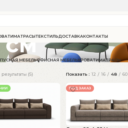
 см
ОВАТИ
МАТРАСЫ
ТЕКСТИЛЬ
ДОСТАВКА
КОНТАКТЫ
ПУСНАЯ МЕБЕЛЬ
ОФИСНАЯ МЕБЕЛЬ
КРОВАТИ
МАТРАСЫ
результаты (5)
Показать
12
16
48
60
ИЧИИ
ПОД ЗАКАЗ