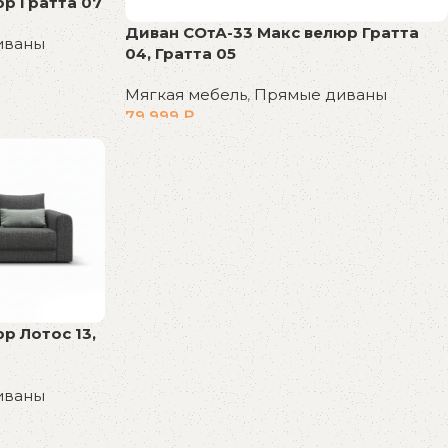
р Гратта 07
Диван СОтА-33 Макс велюр Гратта
иваны
04, Гратта 05
Мягкая мебель
,
Прямые диваны
79 999
₽
В корзину
р Лотос 13,
иваны