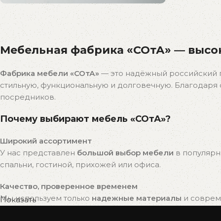
Распродажа
бестселлеров
Мебельная фабрика «СОтА» — высок
Скидки на популярные модели!
К покупкам
Фабрика мебели «СОтА»
— это надёжный российский 
стильную, функциональную и долговечную. Благодар
посредников.
Почему выбирают мебель «СОтА»?
Широкий ассортимент
У нас представлен
большой выбор мебели
в популярн
спальни, гостиной, прихожей или офиса.
Качество, проверенное временем
Мы используем только
надежные материалы
и совреме
Показать
привлекательный внешний вид на долгие годы.