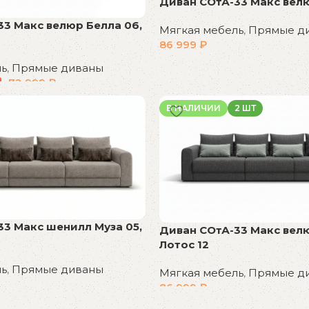
Диван СОтА-33 Макс велю
33 Макс велюр Белла 06,
Мягкая мебель
,
Прямые д
86 999
₽
В корзину
ль
,
Прямые диваны
72 999
₽
В НАЛИЧИИ
2 ШТ
33 Макс шенилл Муза 05,
Диван СОтА-33 Макс велю
Лотос 12
ль
,
Прямые диваны
Мягкая мебель
,
Прямые д
86 999
₽
В корзину