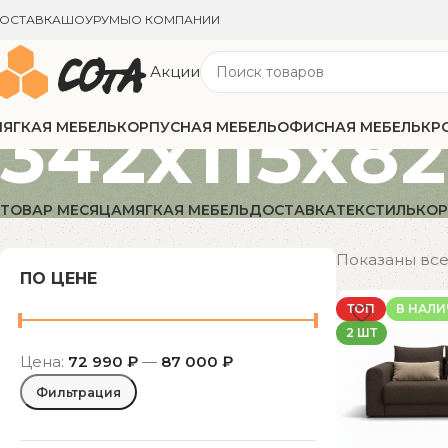
ОСТАВКА
ШОУРУМЫ
О КОМПАНИИ
Акции
342x115x82
ЯГКАЯ МЕБЕЛЬ
КОРПУСНАЯ МЕБЕЛЬ
ОФИСНАЯ МЕБЕЛЬ
КР
ТОВАР МЕСЯЦА
МЯГКАЯ МЕБЕЛЬ
ДОСТАВКА
ТЕКСТИЛЬ
КОР
Показаны все 
ПО ЦЕНЕ
ТОП
В НАЛ
2 ШТ
Цена:
72 990 ₽
—
87 000 ₽
Фильтрация