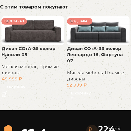
С этим товаром покупают
ПОД ЗАКАЗ
ПОД ЗАКАЗ
Диван СОтА-35 велюр
Диван СОтА-33 велюр
Наполи 05
Леонардо 16, Фортуна
07
Мягкая мебель
,
Прямые
диваны
Мягкая мебель
,
Прямые
49 999
₽
диваны
52 999
₽
В корзину
В корзину
Read More
224
+7 949