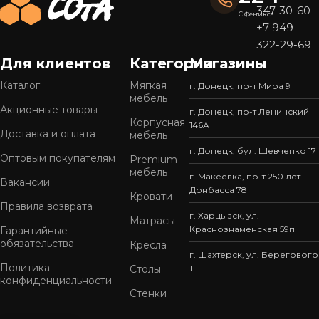
347-30-60
С Феникса
+7 949
322-29-69
Для клиентов
Категории
Магазины
Каталог
Мягкая
г. Донецк, пр-т Мира 9
мебель
Акционные товары
г. Донецк, пр-т Ленинский
Корпусная
146А
Доставка и оплата
мебель
г. Донецк, бул. Шевченко 17
Оптовым покупателям
Premium
мебель
г. Макеевка, пр-т 250 лет
Вакансии
Донбасса 78
Кровати
Правила возврата
г. Харцызск, ул.
Матрасы
Краснознаменская 59п
Гарантийные
обязательства
Кресла
г. Шахтерск, ул. Берегового
Политика
Столы
11
конфиденциальности
Стенки