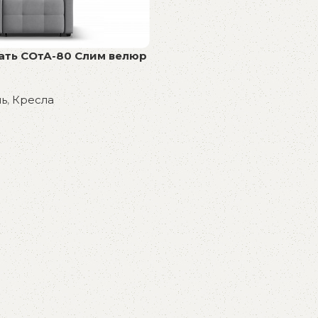
ать СОтА-80 Слим велюр
ль
,
Кресла