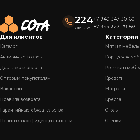
привлекательный внешний вид на долгие годы.
Готовые решения — быстро и удобно
224
+7 949 347-30-60
Вся мебель «СОтА» уже в наличии и готова к отправке
+7 949 322-29-69
С Феникса
доставку.
Для клиентов
Категории
Полное обслуживание
Каталог
Мягкая мебель
Мы предлагаем
комплексный сервис
: консультацию, 
Акционные товары
Корпусная меб
Более 26 лет на рынке
Доставка и оплата
Premium мебе
Оптовым покупателям
Кровати
Нам доверяют тысячи клиентов по всей стране. Мы г
Вакансии
Матрасы
Правила возврата
Кресла
Гарантийные обязательства
Столы
Политика конфиденциальности
Стенки