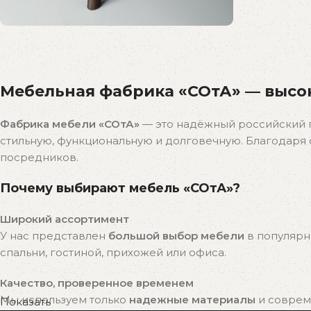
Распродажа
бестселлеров
Мебельная фабрика «СОтА» — высок
Скидки на популярные модели!
К покупкам
Фабрика мебели «СОтА»
— это надёжный российский 
стильную, функциональную и долговечную. Благодар
посредников.
Почему выбирают мебель «СОтА»?
Широкий ассортимент
У нас представлен
большой выбор мебели
в популярн
спальни, гостиной, прихожей или офиса.
Качество, проверенное временем
Мы используем только
надежные материалы
и совреме
Показать