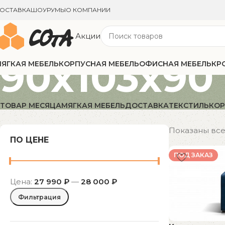
ОСТАВКА
ШОУРУМЫ
О КОМПАНИИ
Акции
90x103x90
ЯГКАЯ МЕБЕЛЬ
КОРПУСНАЯ МЕБЕЛЬ
ОФИСНАЯ МЕБЕЛЬ
КР
ТОВАР МЕСЯЦА
МЯГКАЯ МЕБЕЛЬ
ДОСТАВКА
ТЕКСТИЛЬ
КОР
Показаны все 
ПО ЦЕНЕ
ПОД ЗАКАЗ
Цена:
27 990 ₽
—
28 000 ₽
Фильтрация