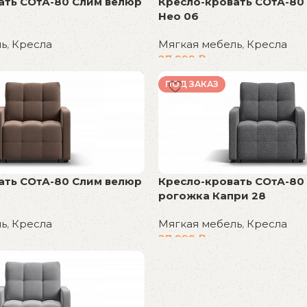
ать СОтА-80 Слим велюр
Кресло-кровать СОтА-80
Нео 06
ль
,
Кресла
Мягкая мебель
,
Кресла
27 999
₽
В корзину
ПОД ЗАКАЗ
ать СОтА-80 Слим велюр
Кресло-кровать СОтА-80
рогожка Капри 28
ль
,
Кресла
Мягкая мебель
,
Кресла
27 999
₽
В корзину