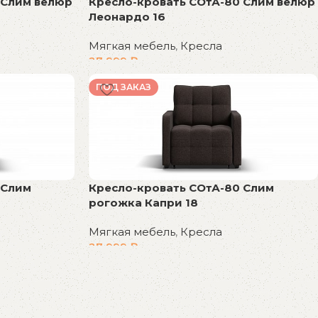
 Слим велюр
Кресло-кровать СОтА-80 Слим велюр
Леонардо 16
Мягкая мебель
,
Кресла
27 999
₽
В корзину
ПОД ЗАКАЗ
 Слим
Кресло-кровать СОтА-80 Слим
рогожка Капри 18
Мягкая мебель
,
Кресла
27 999
₽
В корзину