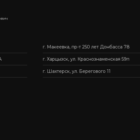
ович
ыбрать подходящий вариант, и мы быстро организуем
г. Макеевка, пр-т 250 лет Донбасса 78
нас — это удобно, быстро и без лишних хлопот.
А
г. Харцызск, ул. Краснознаменская 59п
г. Шахтерск, ул. Берегового 11
твенную мебель доступной каждому.