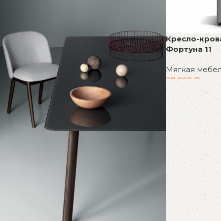
Кресло-кров
Фортуна 11
Мягкая мебе
27 999
₽
В корзину