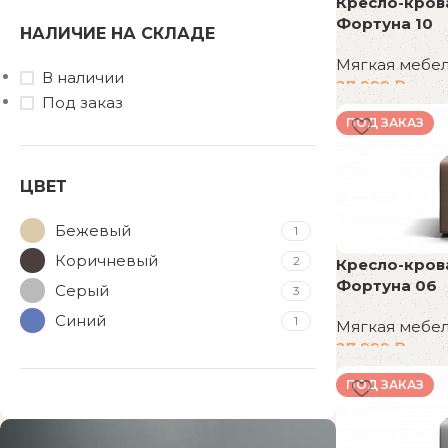
Кресло-кров
Фортуна 10
НАЛИЧИЕ НА СКЛАДЕ
Мягкая мебе
В наличии
27 999
₽
Под заказ
В корзину
ПОД ЗАКАЗ
ЦВЕТ
Бежевый
1
Коричневый
2
Кресло-кров
Фортуна 06
Серый
3
Синий
1
Мягкая мебе
27 999
₽
В корзину
ПОД ЗАКАЗ