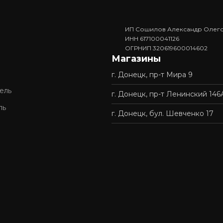
ИП Сошилов Александр Олег
. Вам не придётся ждать изготовления — достаточно в
ИНН 617100041126
ОГРНИП 320619600014602
Магазины
г. Донецк, пр-т Мира 9
доставку и профессиональную сборку мебели. Покупка у 
ель
г. Донецк, пр-т Ленинский 146
ль
г. Донецк, бул. Шевченко 17
ордимся нашей репутацией и стремимся сделать качес