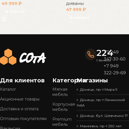
49 999
₽
диваны
47 999
₽
В корзину
В корзину
Read More
224
+7 949
347-30-60
С Феникса
+7 949
322-29-69
Для клиентов
Категории
Магазины
Каталог
Мягкая
г. Донецк, пр-т Мира 9
мебель
Акционные товары
г. Донецк, пр-т Ленинский
Корпусная
146А
Доставка и оплата
мебель
г. Донецк, бул. Шевченко 17
Оптовым покупателям
Premium
мебель
г. Макеевка, пр-т 250 лет
Вакансии