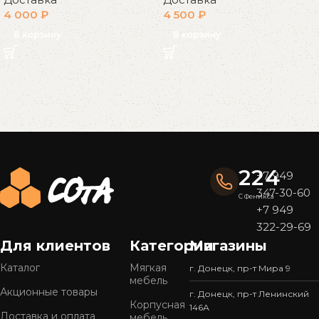
4 000
₽
4 500
₽
В корзину
В корзину
Read More
224
+7 949
347-30-60
С Феникса
+7 949
322-29-69
Для клиентов
Категории
Магазины
Каталог
Мягкая
г. Донецк, пр-т Мира 9
мебель
Акционные товары
г. Донецк, пр-т Ленинский
Корпусная
146А
Доставка и оплата
мебель