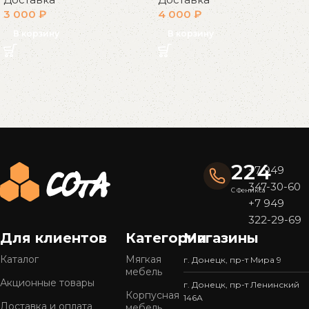
3 000
₽
4 000
₽
В корзину
В корзину
Read More
224
+7 949
347-30-60
С Феникса
+7 949
322-29-69
Для клиентов
Категории
Магазины
Каталог
Мягкая
г. Донецк, пр-т Мира 9
мебель
Акционные товары
г. Донецк, пр-т Ленинский
Корпусная
146А
Доставка и оплата
мебель