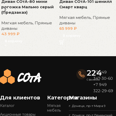
Диван СОтА-80 мини
Диван СОтА-101 шенилл
рогожка Мальмо серый
Смарт кварц
(Предзаказ)
Мягкая мебель
,
Прямые
Мягкая мебель
,
Прямые
диваны
диваны
65 999
₽
43 999
₽
В корзину
В корзину
Read More
224
+7 949
347-30-60
С Феникса
+7 949
322-29-69
Для клиентов
Категории
Магазины
Каталог
Мягкая
г. Донецк, пр-т Мира 9
мебель
Акционные товары
г. Донецк, пр-т Ленинский