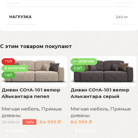
НАГРУЗКА
240 кг
С этим товаром покупают
ТОП
В НАЛИЧИИ
В НАЛИЧИИ
2 ШТ
1 ШТ
Диван СОтА-101 велюр
Диван СОтА-101 велюр
Алькантара пепел
Алькантара серый
Мягкая мебель
,
Прямые
Мягкая мебель
,
Прямые
диваны
диваны
64 999
₽
64 999
₽
75 999
₽
-14%
В корзину
В корзину