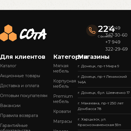
Read More
224
+7 949
347-30-60
С Феникса
+7 949
322-29-69
Для клиентов
Категории
Магазины
Каталог
Мягкая
г. Донецк, пр-т Мира 9
мебель
Акционные товары
г. Донецк, пр-т Ленинский
Корпусная
146А
Доставка и оплата
мебель
г. Донецк, бул. Шевченко 17
Оптовым покупателям
Premium
мебель
г. Макеевка, пр-т 250 лет
Вакансии
Донбасса 78
Кровати
Правила возврата
г. Харцызск, ул.
Матрасы
Краснознаменская 59п
Гарантийные
обязательства