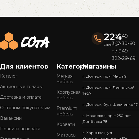
Read More
224
+7 949
347-30-60
С Феникса
+7 949
322-29-69
Для клиентов
Категории
Магазины
Каталог
Мягкая
г. Донецк, пр-т Мира 9
мебель
Акционные товары
г. Донецк, пр-т Ленинский
Корпусная
146А
Доставка и оплата
мебель
г. Донецк, бул. Шевченко 17
Оптовым покупателям
Premium
мебель
г. Макеевка, пр-т 250 лет
Вакансии
Донбасса 78
Кровати
Правила возврата
г. Харцызск, ул.
Матрасы
Краснознаменская 59п