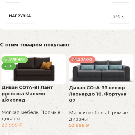
НАГРУЗКА
240 кг
С этим товаром покупают
В НАЛИЧИИ
ПОД ЗАКАЗ
2 ШТ
Диван СОтА-81 Лайт
Диван СОтА-33 велюр
рогожка Мальмо
Леонардо 16, Фортуна
шоколад
07
Мягкая мебель
,
Прямые
Мягкая мебель
,
Прямые
диваны
диваны
23 999
₽
52 999
₽
В корзину
В корзину