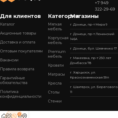
+7 949
322-29-69
Для клиентов
Категории
Магазины
Каталог
Мягкая
г. Донецк, пр-т Мира 9
мебель
Акционные товары
г. Донецк, пр-т Ленинский
Корпусная
146А
Доставка и оплата
мебель
г. Донецк, бул. Шевченко 17
Оптовым покупателям
Premium
мебель
г. Макеевка, пр-т 250 лет
Вакансии
Донбасса 78
Кровати
Правила возврата
г. Харцызск, ул.
Матрасы
Краснознаменская 59п
Гарантийные
обязательства
Кресла
г. Шахтерск, ул. Берегового
Политика
Столы
11
конфиденциальности
Стенки
0