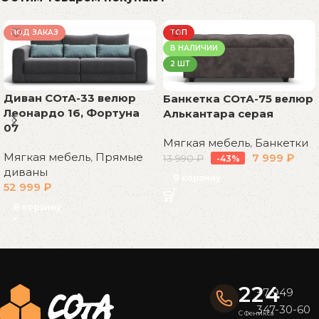
ПОД ЗАКАЗ
ТОП
В НАЛИЧИИ
2 ШТ
Диван СОтА-33 велюр
Банкетка СОтА-75 велюр
Леонардо 16, Фортуна
Алькантара серая
07
Мягкая мебель
,
Банкетки
Мягкая мебель
,
Прямые
7 999
₽
13 990
₽
-43%
диваны
В корзину
52 999
₽
В корзину
Read More
224
+7 949
347-30-60
С Феникса