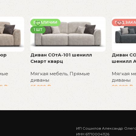
В НАЛИЧИИ
ПОД ЗАКА
1 ШТ
люр
Диван СОтА-101 шенилл
Диван СО
Смарт кварц
шенилл А
мые
Мягкая мебель
,
Прямые
Мягкая м
диваны
диваны
99
₽
65 999
₽
89 999
₽
В корзину
В корзин
ИП Сошилов Александр Олег
ИНН 617100041126