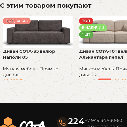
С этим товаром покупают
ПОД ЗАКАЗ
ТОП
В НАЛИЧИИ
1 ШТ
Диван СОтА-35 велюр
Диван СОтА-101 ве
Наполи 05
Алькантара пепел
Мягкая мебель
,
Прямые
Мягкая мебель
,
Пря
диваны
диваны
49 999
₽
64 9
75 999
₽
-14%
В корзину
В корзину
Read More
224
+7 949 347-30-60