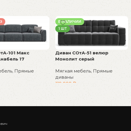
З
В НАЛИЧИИ
1 ШТ
тА-101 Макс
Диван СОтА-51 велюр
набель 17
Монолит серый
ебель
,
Прямые
Мягкая мебель
,
Прямые
диваны
119 999
₽
у
В корзину
ович