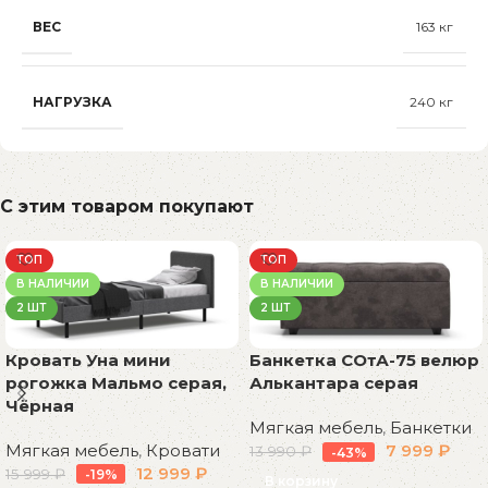
ВЕС
163 кг
НАГРУЗКА
240 кг
С этим товаром покупают
ТОП
ТОП
В НАЛИЧИИ
В НАЛИЧИИ
2 ШТ
2 ШТ
Кровать Уна мини
Банкетка СОтА-75 велюр
рогожка Мальмо серая,
Алькантара серая
Чёрная
Мягкая мебель
,
Банкетки
Мягкая мебель
,
Кровати
7 999
₽
13 990
₽
-43%
12 999
₽
15 999
₽
-19%
В корзину