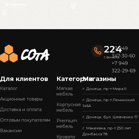
В корзину
Read More
224
+7 949
347-30-60
С Феникса
+7 949
322-29-69
Для клиентов
Категории
Магазины
Каталог
Мягкая
г. Донецк, пр-т Мира 9
мебель
Акционные товары
г. Донецк, пр-т Ленинский
Корпусная
146А
Доставка и оплата
мебель
г. Донецк, бул. Шевченко 17
Оптовым покупателям
Premium
мебель
г. Макеевка, пр-т 250 лет
Вакансии
Донбасса 78
Кровати