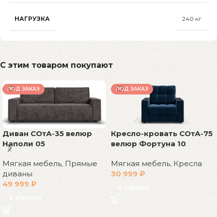
НАГРУЗКА
240 кг
С этим товаром покупают
ПОД ЗАКАЗ
ПОД ЗАКАЗ
Диван СОтА-35 велюр
Кресло-кровать СОтА-75
Наполи 05
велюр Фортуна 10
Мягкая мебель
,
Прямые
Мягкая мебель
,
Кресла
диваны
30 999
₽
49 999
₽
В корзину
В корзину