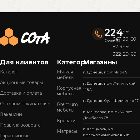
Read More
224
+7 949
347-30-60
С Феникса
+7 949
322-29-69
Для клиентов
Категории
Магазины
Каталог
Мягкая
г. Донецк, пр-т Мира 9
мебель
Акционные товары
г. Донецк, пр-т Ленинский
Корпусная
146А
Доставка и оплата
мебель
г. Донецк, бул. Шевченко 17
Оптовым покупателям
Premium
мебель
г. Макеевка, пр-т 250 лет
Вакансии
Донбасса 78
Кровати
Правила возврата
г. Харцызск, ул.
Матрасы
Краснознаменская 59п
Гарантийные