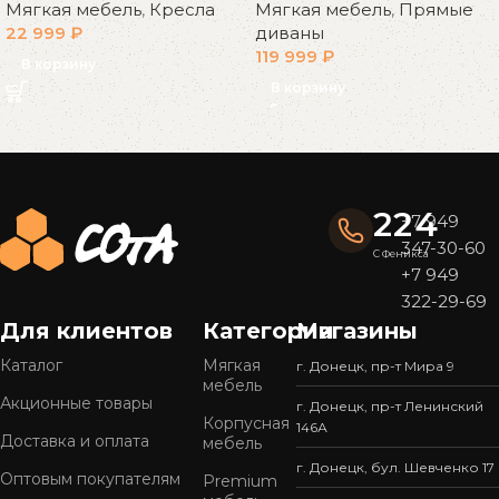
Мягкая мебель
,
Прямые
Мягкая мебель
,
Кресла
диваны
22 999
₽
119 999
₽
В корзину
В корзину
Read More
224
+7 949
347-30-60
С Феникса
+7 949
322-29-69
Для клиентов
Категории
Магазины
Каталог
Мягкая
г. Донецк, пр-т Мира 9
мебель
Акционные товары
г. Донецк, пр-т Ленинский
Корпусная
146А
Доставка и оплата
мебель
г. Донецк, бул. Шевченко 17
Оптовым покупателям
Premium