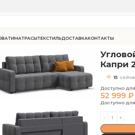
ОВАТИ
МАТРАСЫ
ТЕКСТИЛЬ
ДОСТАВКА
КОНТАКТЫ
ан СОтА-80 рогожка Капри 28
Углово
Капри 
15
сейча
Доступно для
52 999
₽
Доступно для