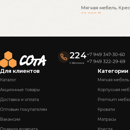
В корзину
Мягкая мебель
,
Крес
29 999
₽
В корзину
Read More
224
+7 949 347-30-60
+7 949 322-29-69
С Феникса
Для клиентов
Категории
Каталог
Мягкая мебель
Акционные товары
Корпусная меб
Доставка и оплата
Premium мебе
Оптовым покупателям
Кровати
Вакансии
Матрасы
Правила возврата
Кресла