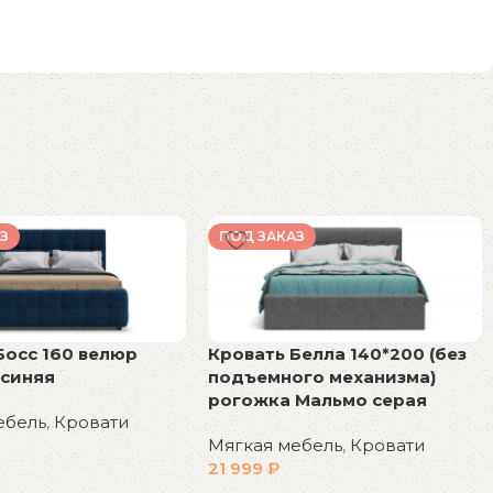
З
ПОД ЗАКАЗ
Босс 160 велюр
Кровать Белла 140*200 (без
 синяя
подъемного механизма)
рогожка Мальмо серая
ебель
,
Кровати
Мягкая мебель
,
Кровати
21 999
₽
у