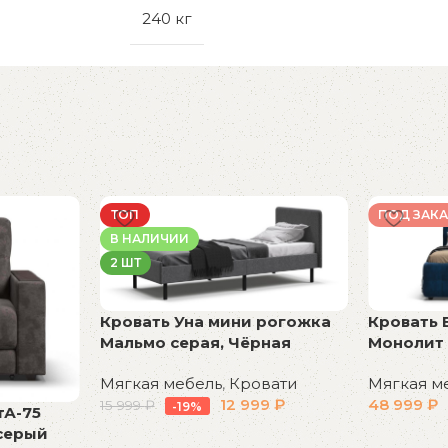
240 кг
ТОП
ПОД ЗАКА
В НАЛИЧИИ
2 ШТ
Кровать Уна мини рогожка
Кровать 
Мальмо серая, Чёрная
Монолит
Мягкая мебель
,
Кровати
Мягкая м
12 999
₽
48 999
₽
15 999
₽
-19%
тА-75
серый
В корзину
В корзин