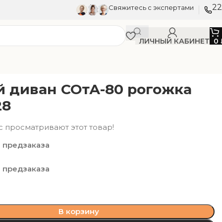
22
Свяжитесь с экспертами
ЛИЧНЫЙ КАБИНЕТ
0
й диван СОтА-80 рогожка
28
с просматривают этот товар!
 предзаказа
 предзаказа
В корзину