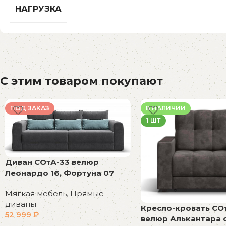
НАГРУЗКА
С этим товаром покупают
ПОД ЗАКАЗ
В НАЛИЧИИ
1 ШТ
Диван СОтА-33 велюр
Леонардо 16, Фортуна 07
Мягкая мебель
,
Прямые
диваны
Кресло-кровать СО
52 999
₽
велюр Алькантара 