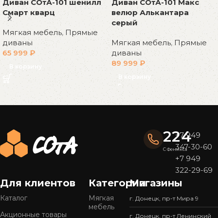
Диван СОтА-101 шенилл
Диван СОтА-101 Макс
Смарт кварц
велюр Алькантара
серый
Мягкая мебель
,
Прямые
диваны
Мягкая мебель
,
Прямые
65 999
₽
диваны
89 999
₽
В корзину
В корзину
Read More
224
+7 949
347-30-60
С Феникса
+7 949
322-29-69
Для клиентов
Категории
Магазины
Каталог
Мягкая
г. Донецк, пр-т Мира 9
мебель
Акционные товары
г. Донецк, пр-т Ленинский