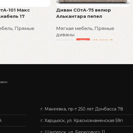
тА-101 Макс
Диван СОтА-75 велюр
набель 17
Алькантара пепел
ебель
,
Прямые
Мягкая мебель
,
Прямые
диваны
59 999
₽
72 999
₽
-18%
у
В корзину
ович
г. Макеевка, пр-т 250 лет Донбасса 78
А
г. Харцызск, ул. Краснознаменская 59п
г. Шахтерск, ул. Берегового 11