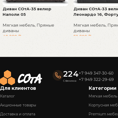
Диван СОтА-35 велюр
Диван СОтА-33 вел
Наполи 05
Леонардо 16, Форту
Мягкая мебель
,
Прямые
Мягкая мебель
,
Пря
диваны
диваны
49 999
₽
52 999
₽
В корзину
В корзину
Read More
224
+7 949 347-30-60
+7 949 322-29-69
С Феникса
Для клиентов
Категории
Каталог
Мягкая мебель
Акционные товары
Корпусная меб
Доставка и оплата
Premium мебе