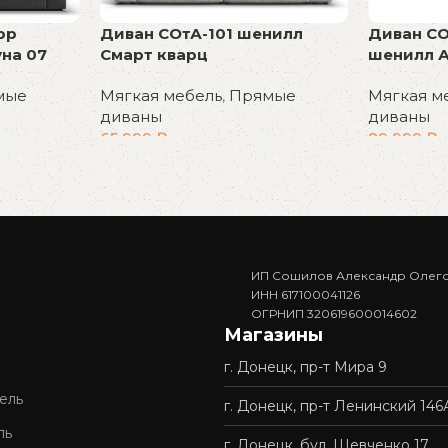
Диван СОтА-101 шенилл
Диван СО
юр
Смарт кварц
шенилл А
на 07
Мягкая мебель
,
Прямые
Мягкая м
мые
диваны
диваны
65 999
₽
89 999
₽
В корзину
В корзин
ИП Сошилов Александр Олег
ИНН 617100041126
ОГРНИП 320619600014602
Магазины
г. Донецк, пр-т Мира 9
ель
г. Донецк, пр-т Ленинский 146
ль
г. Донецк, бул. Шевченко 17