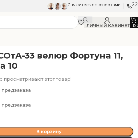
22
Свяжитесь с экспертами
ЛИЧНЫЙ КАБИНЕТ
0
СОтА-33 велюр Фортуна 11,
а 10
с просматривают этот товар!
 предзаказа
 предзаказа
В корзину