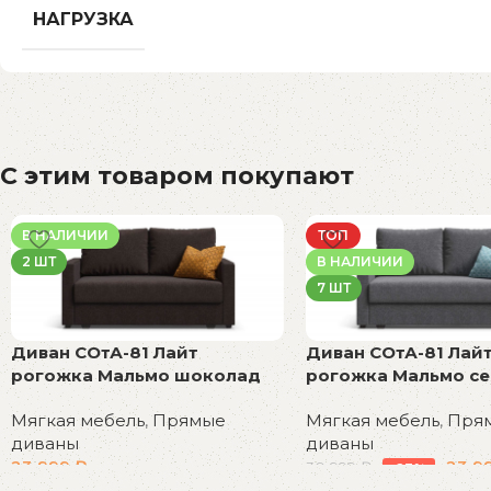
НАГРУЗКА
С этим товаром покупают
В НАЛИЧИИ
ТОП
2 ШТ
В НАЛИЧИИ
7 ШТ
Диван СОтА-81 Лайт
Диван СОтА-81 Лай
рогожка Мальмо шоколад
рогожка Мальмо с
Мягкая мебель
,
Прямые
Мягкая мебель
,
Пря
диваны
диваны
23 999
₽
23 9
30 999
₽
-23%