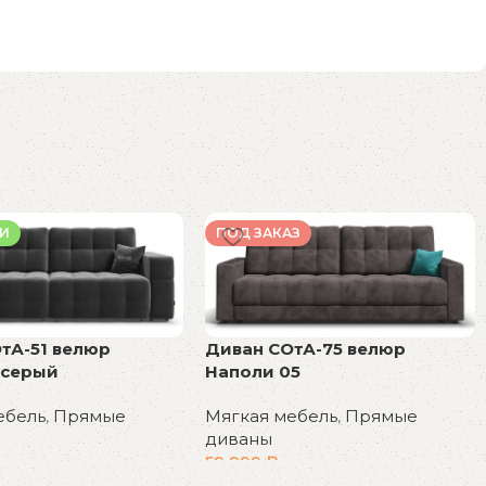
ИИ
ПОД ЗАКАЗ
тА-51 велюр
Диван СОтА-75 велюр
 серый
Наполи 05
ебель
,
Прямые
Мягкая мебель
,
Прямые
диваны
59 999
₽