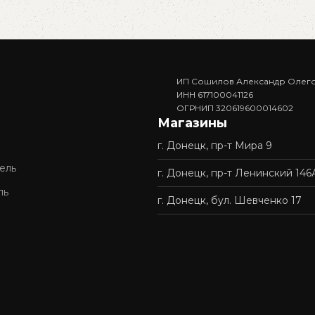
В корзину
В корзин
ИП Сошилов Александр Олег
ИНН 617100041126
ОГРНИП 320619600014602
Магазины
г. Донецк, пр-т Мира 9
ель
г. Донецк, пр-т Ленинский 146
ль
г. Донецк, бул. Шевченко 17