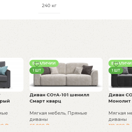
240 кг
В НАЛИЧИИ
В НАЛИЧ
1 ШТ
1 ШТ
т
Диван СОтА-101 шенилл
Диван СО
ерый
Смарт кварц
Монолит
мые
Мягкая мебель
,
Прямые
Мягкая м
диваны
диваны
99
₽
65 999
₽
119 999
₽