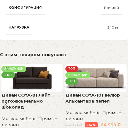
КОНФИГУРАЦИЯ
Прямой
НАГРУЗКА
240 кг
С этим товаром покупают
В НАЛИЧИИ
ТОП
2 ШТ
В НАЛИЧИИ
1 ШТ
Диван СОтА-81 Лайт
Диван СОтА-101 велюр
рогожка Мальмо
Алькантара пепел
шоколад
Мягкая мебель
,
Прямые
Мягкая мебель
,
Прямые
диваны
диваны
64 999
₽
75 999
₽
-14%