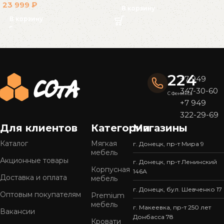
23 999
₽
В корзину
В корзину
Read More
224
+7 949
347-30-60
С Феникса
+7 949
322-29-69
Для клиентов
Категории
Магазины
Каталог
Мягкая
г. Донецк, пр-т Мира 9
мебель
Акционные товары
г. Донецк, пр-т Ленинский
Корпусная
146А
Доставка и оплата
мебель
г. Донецк, бул. Шевченко 17
Оптовым покупателям
Premium
мебель
г. Макеевка, пр-т 250 лет
Вакансии
Донбасса 78
Кровати